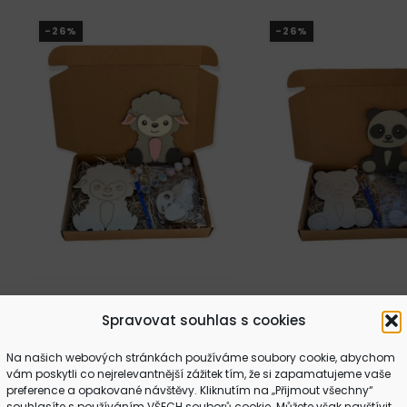
Možnosti
varian
-26%
-26%
lze
Možno
vybrat
lze
na
vybra
stránce
na
produktu
strán
produ
Kreativní sada -
Kreativní sada -
Spravovat souhlas s cookies
Ovečka
–
190
Kč
290
K
Na našich webových stránkách používáme soubory cookie, abychom
Rozpětí
–
190
Kč
290
Kč
vám poskytli co nejrelevantnější zážitek tím, že si zapamatujeme vaše
Tento
VÝBĚR MOŽNOST
cen:
preference a opakované návštěvy. Kliknutím na „Přijmout všechny“
Tento
produ
VÝBĚR MOŽNOSTÍ
souhlasíte s používáním VŠECH souborů cookie. Můžete však navštívit