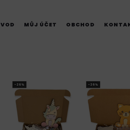
ÚVOD
MŮJ ÚČET
OBCHOD
KONTA
-26%
-26%