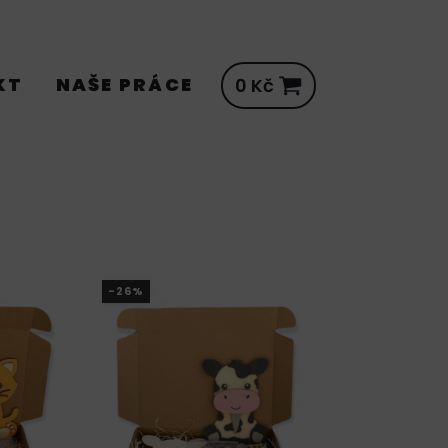
KT
NAŠE PRÁCE
0
Kč
-26%