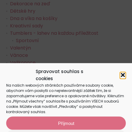
Dekorace na zeď
Dětské hry
Dna a víka na košíky
Kreativní sady
Tumblers - lahev na každou příležitost
Sportovní
Valentýn
Vánoce
Velikonoce
Vše
Spravovat souhlas s
cookies
Na našich webových stránkách používáme soubory cookie,
abychom vám poskytli co nejrelevantnější zážitek tím, že si
zapamatujeme vaše preference a opakované návštěvy. Kliknutím
Hledat:
HLEDAT
na „Přijmout všechny“ souhlasíte s používáním VŠECH souborů
cookie. Můžete však navštívit „Předvolby“ a poskytnout
kontrolovaný souhlas.
Příjmout