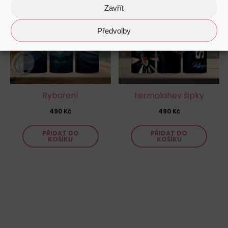
Zavřít
Předvolby
Rybaření
termolahev šipky
490
Kč
490
Kč
PŘIDAT DO
PŘIDAT DO
KOŠÍKU
KOŠÍKU