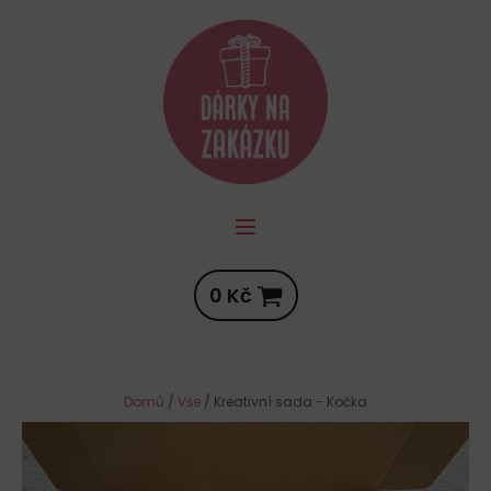
0
Kč
Domů
/
Vše
/ Kreativní sada - Kočka