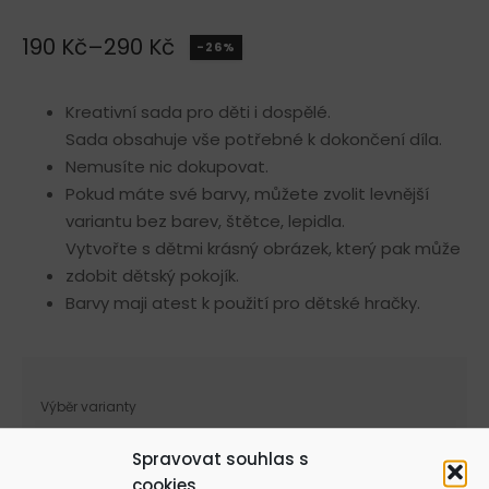
190
Kč
–
290
Kč
-26%
Rozpětí
cen:
Kreativní sada pro děti i dospělé.
190 Kč
Sada obsahuje vše potřebné k dokončení díla.
až
Nemusíte nic dokupovat.
Pokud máte své barvy, můžete zvolit levnější
290 Kč
variantu bez barev, štětce, lepidla.
Vytvořte s dětmi krásný obrázek, který pak může
zdobit dětský pokojík.
Barvy maji atest k použití pro dětské hračky.
Výběr varianty
Spravovat souhlas s
cookies