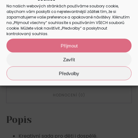
Na našich webových stránkách používáme soubory cookie,
abychom vám poskytli co nejrelevantnější zážitek tím, že si
zapamatujeme vaše preference a opakované návštěvy. Kliknutím
Kreativní
na „Přijmout všechny“ souhlasíte s používáním VŠECH souborů
PŘIDAT DO KOŠÍKU
sada
cookie. Můžete však navštívit „Předvolby“ a poskytnout
-
kontrolovaný souhlas.
Kočka
množství
Příjmout
POPIS
Zavřít
Předvolby
DALŠÍ INFORMACE
HODNOCENÍ (0)
Popis
Kreativní sada pro děti i dospělé.