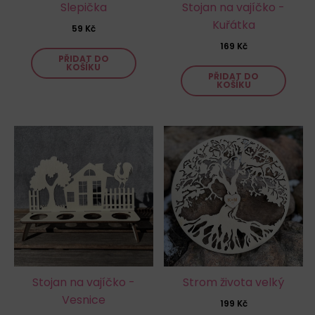
Slepička
Stojan na vajíčko -
Kuřátka
59
Kč
169
Kč
PŘIDAT DO
KOŠÍKU
PŘIDAT DO
KOŠÍKU
Stojan na vajíčko -
Strom života velký
Vesnice
199
Kč