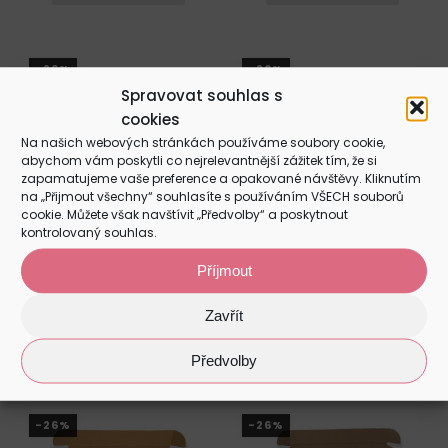
produkt
produkt
až
až
má
má
290 Kč
290 Kč
více
více
-26%
-26%
variant.
variant.
Spravovat souhlas s
Možnosti
Možnosti
cookies
lze
lze
Na našich webových stránkách používáme soubory cookie,
vybrat
vybrat
abychom vám poskytli co nejrelevantnější zážitek tím, že si
zapamatujeme vaše preference a opakované návštěvy. Kliknutím
na
na
na „Přijmout všechny“ souhlasíte s používáním VŠECH souborů
stránce
stránce
cookie. Můžete však navštívit „Předvolby“ a poskytnout
produktu
produktu
kontrolovaný souhlas.
Kreativní sada - Prase
Kreativní sada - Skunk
Příjmout
Rozpětí
Rozpětí
–
–
190
Kč
290
Kč
190
Kč
290
Kč
Zavřít
cen:
cen:
Tento
Tento
VÝBĚR MOŽNOSTÍ
VÝBĚR MOŽNOSTÍ
190 Kč
190 Kč
Předvolby
produkt
produkt
až
až
má
má
290 Kč
290 Kč
více
více
-26%
-26%
variant.
variant.