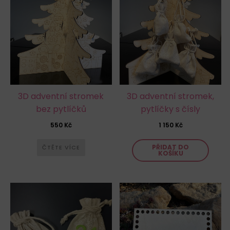
3D adventní stromek
3D adventní stromek,
bez pytlíčků
pytlíčky s čísly
550
Kč
1 150
Kč
PŘIDAT DO
ČTĚTE VÍCE
KOŠÍKU