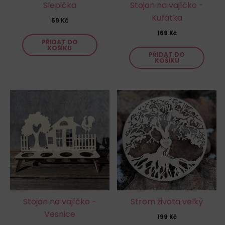
Slepička
Stojan na vajíčko -
Kuřátka
59
Kč
169
Kč
PŘIDAT DO
KOŠÍKU
PŘIDAT DO
KOŠÍKU
Stojan na vajíčko -
Strom života velký
Vesnice
199
Kč