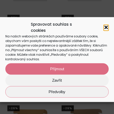
produkt
produkt
až
až
má
má
290 Kč
290 Kč
více
více
-26%
-26%
variant.
variant.
Spravovat souhlas s
Možnosti
Možnosti
cookies
lze
lze
Na našich webových stránkách používáme soubory cookie,
vybrat
vybrat
abychom vám poskytli co nejrelevantnější zážitek tím, že si
zapamatujeme vaše preference a opakované návštěvy. Kliknutím
na
na
na „Přijmout všechny“ souhlasíte s používáním VŠECH souborů
stránce
stránce
cookie. Můžete však navštívit „Předvolby“ a poskytnout
produktu
produktu
kontrolovaný souhlas.
Kreativní sada - Prase
Kreativní sada - Skunk
Příjmout
Rozpětí
Rozpětí
–
–
190
Kč
290
Kč
190
Kč
290
Kč
Zavřít
cen:
cen:
Tento
Tento
VÝBĚR MOŽNOSTÍ
VÝBĚR MOŽNOSTÍ
190 Kč
190 Kč
Předvolby
produkt
produkt
až
až
má
má
290 Kč
290 Kč
více
více
-26%
-26%
variant.
variant.