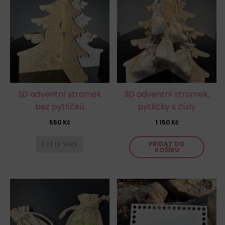
3D adventní stromek
3D adventní stromek,
bez pytlíčků
pytlíčky s čísly
550
Kč
1 150
Kč
PŘIDAT DO
ČTĚTE VÍCE
KOŠÍKU