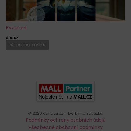
Rybaření
t
490
Kč
4
PŘIDAT DO KOŠÍKU
©
2026
danaza.cz – Dárky na zakázku.
Podmínky ochrany osobních údajů
Všeobecné obchodní podmínky