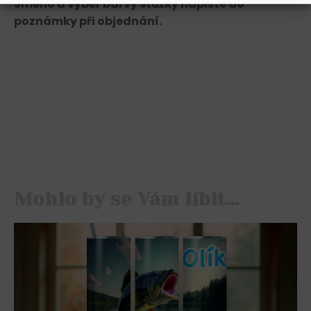
Jméno a výběr barvy stužky napište do
poznámky při objednání.
Mohlo by se Vám líbit…