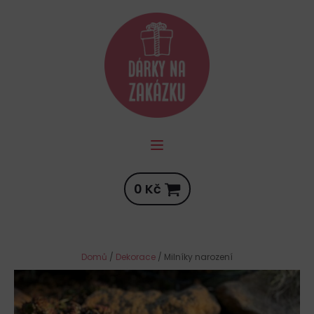
0
Kč
Domů
/
Dekorace
/ Milníky narození