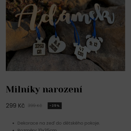
Milníky narození
299
Kč
399
Kč
-25%
Původní
Aktuální
cena
cena
Dekorace na zeď do dětského pokoje.
byla:
je:
Rozměry: 10x35cm