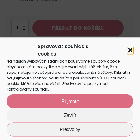
399 Kč.
299 Kč.
Milníky
PŘIDAT DO KOŠÍKU
narození
množství
Spravovat souhlas s
cookies
Na našich webových stránkách používáme soubory cookie,
POPIS
abychom vám poskytli co nejrelevantnější zážitek tím, že si
zapamatujeme vaše preference a opakované návštěvy. Kliknutím
na „Přijmout všechny“ souhlasíte s používáním VŠECH souborů
DALŠÍ INFORMACE
cookie. Můžete však navštívit „Předvolby“ a poskytnout
kontrolovaný souhlas.
HODNOCENÍ (0)
Příjmout
Zavřít
Popis
Předvolby